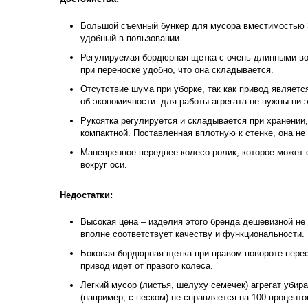
Большой съемный бункер для мусора вместимостью 3
удобный в пользовании.
Регулируемая бордюрная щетка с очень длинными во
при переноске удобно, что она складывается.
Отсутствие шума при уборке, так как привод являетс
об экономичности: для работы агрегата не нужны ни э
Рукоятка регулируется и складывается при хранении
компактной. Поставленная вплотную к стенке, она не
Маневренное переднее колесо-ролик, которое может
вокруг оси.
Недостатки:
Высокая цена – изделия этого бренда дешевизной не
вполне соответствует качеству и функциональности.
Боковая бордюрная щетка при правом повороте перест
привод идет от правого колеса.
Легкий мусор (листья, шелуху семечек) агрегат убир
(например, с песком) не справляется на 100 проценто