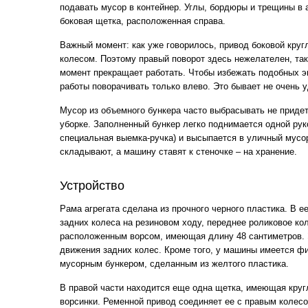
подавать мусор в контейнер. Углы, бордюры и трещины в
боковая щетка, расположенная справа.
Важный момент: как уже говорилось, привод боковой круг
колесом. Поэтому правый поворот здесь нежелателен, так
момент прекращает работать. Чтобы избежать подобных э
работы поворачивать только влево. Это бывает не очень у
Мусор из объемного бункера часто выбрасывать не приде
уборке. Заполненный бункер легко поднимается одной рук
специальная выемка-ручка) и высыпается в уличный мусор
складывают, а машину ставят к стеночке – на хранение.
Устройство
Рама агрегата сделана из прочного черного пластика. В е
задних колеса на резиновом ходу, переднее роликовое ко
расположенным ворсом, имеющая длину 48 сантиметров. 
движения задних колес. Кроме того, у машины имеется ф
мусорным бункером, сделанным из желтого пластика.
В правой части находится еще одна щетка, имеющая кру
ворсинки. Ременной привод соединяет ее с правым колесо