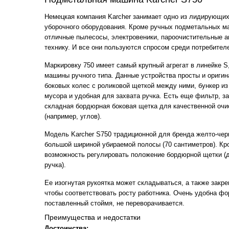
Немецкая компания Karcher занимает одно из лидирующих
уборочного оборудования. Кроме ручных подметальных ма
отличные пылесосы, электровеники, пароочистительные а
технику. И все они пользуются спросом среди потребител
Маркировку 750 имеет самый крупный агрегат в линейке 
машины ручного типа. Данные устройства просты и оригин
боковых колес с роликовой щеткой между ними, бункер из
мусора и удобная для захвата ручка. Есть еще фильтр, 
складная бордюрная боковая щетка для качественной очи
(например, углов).
Модель Karcher S750 традиционной для бренда желто-чер
большой шириной убираемой полосы (70 сантиметров). Кро
возможность регулировать положение бордюрной щетки (д
ручка).
Ее изогнутая рукоятка может складываться, а также закре
чтобы соответствовать росту работника. Очень удобна фо
поставленный стоймя, не переворачивается.
Преимущества и недостатки
Достоинства: