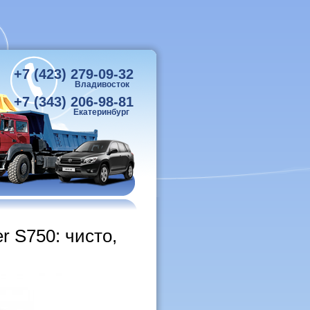
+7 (423) 279-09-32
Владивосток
+7 (343) 206-98-81
Екатеринбург
 S750: чисто,