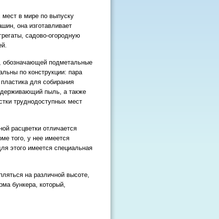
 мест в мире по выпуску
шин, она изготавливает
грегаты, садово-огородную
ей.
S, обозначающей подметальные
альны по конструкции: пара
 пластика для собирания
задерживающий пыль, а также
стки труднодоступных мест
ной расцветки отличается
ме того, у нее имеется
ля этого имеется специальная
пляться на различной высоте,
рма бункера, который,