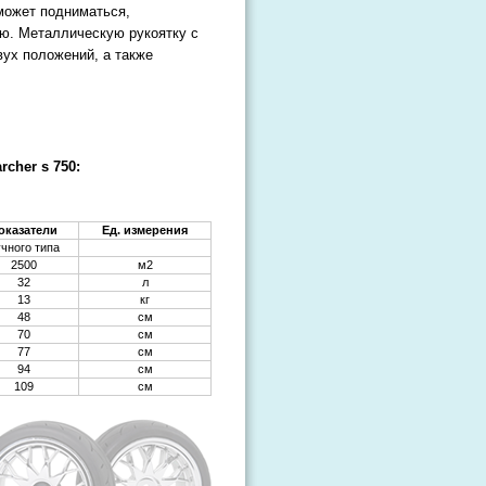
может подниматься,
ию. Металлическую рукоятку с
вух положений, а также
cher s 750:
оказатели
Ед. измерения
чного типа
2500
м2
32
л
13
кг
48
см
70
см
77
см
94
см
109
см