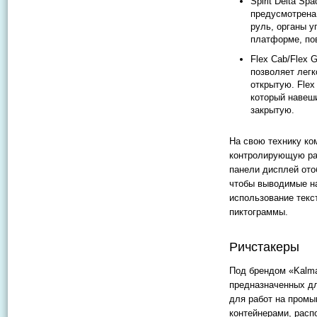
Spirit Delta S
предусмотрена
руль, органы 
платформе, по
Flex Cab/Flex 
позволяет легк
открытую. Flex
который навеши
закрытую.
На свою технику ко
контролирующую раб
панели дисплей ото
чтобы выводимые на
использование тек
пиктограммы.
Ричстакеры
Под брендом «Kalma
предназначенных дл
для работ на пром
контейнерами, расп