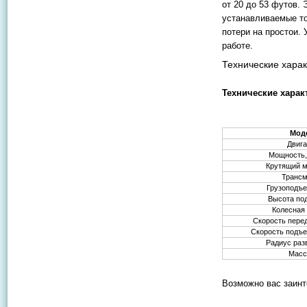
от 20 до 53 футов.
устанавливаемые то
потери на простои.
работе.
Технические харак
Технические харак
Мод
Двига
Мощность, 
Крутящий м
Транс
Грузоподъе
Высота по
Колесная 
Скорость перед
Скорость подъе
Радиус раз
Масса
Возможно вас заинт