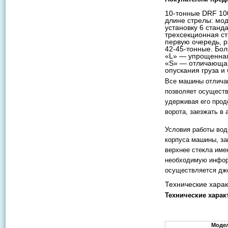
10-тонные DRF 100
длине стрелы: мод
установку 6 станд
трехсекционная ст
первую очередь, р
42-45-тонные. Бо
«L» — упрощенная
«S» — отличающая
опускания груза и
Все машины отлича
позволяет осуществ
удерживая его прод
ворота, заезжать в 
Условия работы вод
корпуса машины, за
верхнее стекла име
необходимую инфор
осуществляется дж
Технические харак
Технические харак
Моде