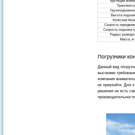
Крутящий моме
Трансмисс
Грузоподъемнос
Высота подъем
Колесная база
Скорость передвиже
Скорость подъема г
Радиус разворо
Масса, кг
Погрузчики ко
Данный вид погрузч
высокими требовани
компания вниматель
их превзойти. Для 
решения не есть са
производительности