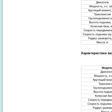
Двигатель
Мощность, л.с. (к
Крутящий момент
Трансмиссия
Грузоподъемность
Высота подъема,
Колесная база, 
Скорость передвижени
Скорость подъема гру
Радиус разворота
Масса, кг
Характеристики ви
Модел
Двигате
Мощность, л.с
Крутящий мом
Трансмис
Грузоподъемно
Высота подъе
Колесная ба
Скорость передви
Скорость подъема 
Радиус развор
Масса, к