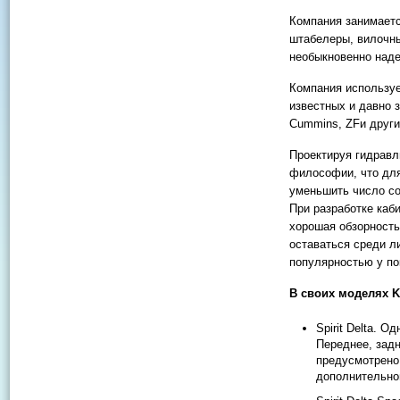
Компания занимаетс
штабелеры, вилочны
необыкновенно наде
Компания используе
известных и давно з
Cummins, ZFи други
Проектируя гидравл
философии, что дл
уменьшить число со
При разработке каб
хорошая обзорность
оставаться среди л
популярностью у по
В своих моделях K
Spirit Delta. 
Переднее, задн
предусмотрено 
дополнительно