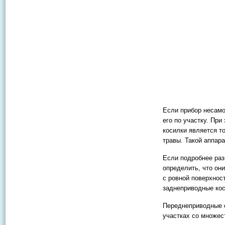
Если прибор несамо
его по участку. Пр
косилки является т
травы. Такой аппар
Если подробнее раз
определить, что он
с ровной поверхнос
заднеприводные ко
Переднеприводные
участках со множес