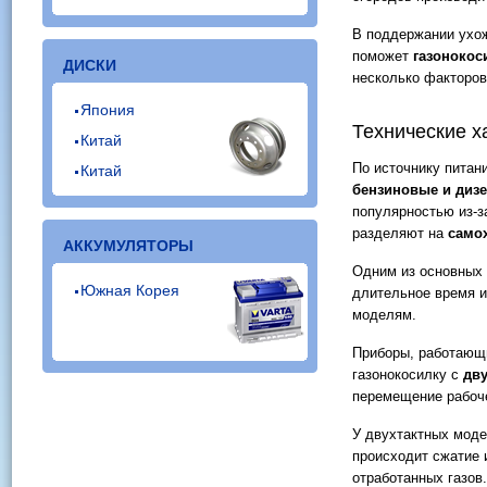
В поддержании ухож
поможет
газонокос
ДИСКИ
несколько факторов
Япония
Технические х
Китай
По источнику питан
Китай
бензиновые и диз
популярностью из-з
разделяют на
само
АККУМУЛЯТОРЫ
Одним из основных 
Южная Корея
длительное время и
моделям.
Приборы, работающ
газонокосилку с
дву
перемещение рабоче
У двухтактных мод
происходит сжатие 
отработанных газов.