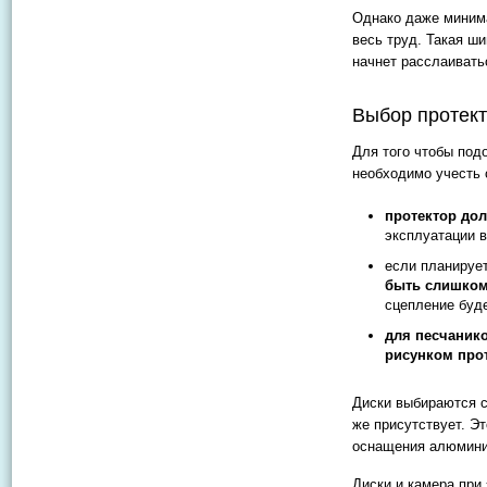
Однако даже минима
весь труд. Такая ш
начнет расслаивать
Выбор протект
Для того чтобы под
необходимо учесть
протектор до
эксплуатации 
если планируе
быть слишком
сцепление буд
для песчаник
рисунком прот
Диски выбираются с
же присутствует. Э
оснащения алюмини
Диски и камера при