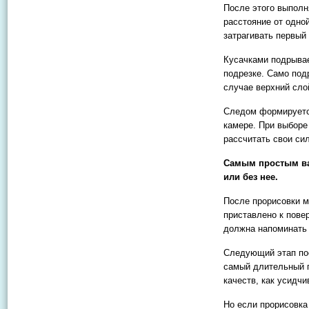
После этого выполн
расстояние от одной
затрагивать первый
Кусачками подрывае
подрезке. Само под
случае верхний сло
Следом формируется
камере. При выборе
рассчитать свои си
Самым простым ва
или без нее.
После прорисовки м
приставлено к пове
должна напоминать
Следующий этап пос
самый длительный п
качеств, как усидчи
Но если прорисовка