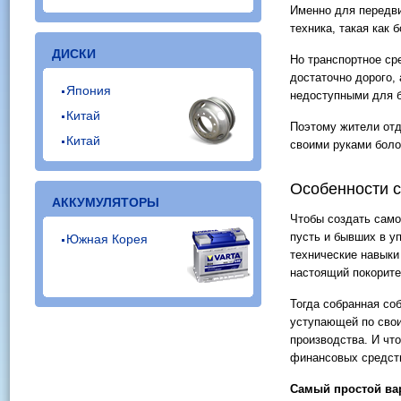
Именно для передв
техника, такая как 
ДИСКИ
Но транспортное ср
достаточно дорого,
Япония
недоступными для 
Китай
Поэтому жители отд
Китай
своими руками боло
Особенности 
АККУМУЛЯТОРЫ
Чтобы создать само
пусть и бывших в уп
Южная Корея
технические навыки
настоящий покорите
Тогда собранная со
уступающей по свои
производства. И чт
финансовых средст
Самый простой вар