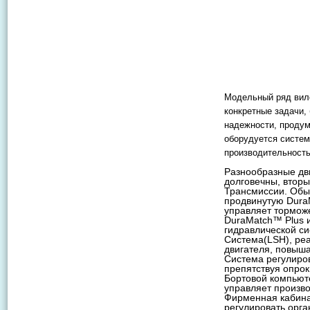
Модельный ряд вило
конкретные задачи,
надежности, продум
оборудуется систем
производительность
Разнообразные дви
долговечны, вторы
Трансмиссии. Обыч
продвинутую DuraM
управляет тормож
DuraMatch™ Plus 
гидравлической си
Система(LSH), реа
двигателя, повыша
Система регулиро
препятствуя опро
Бортовой компьюте
управляет произво
Фирменная кабина
регулировать орга