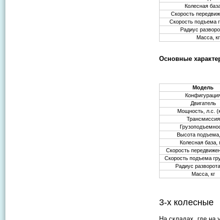
Колесная баз
Скорость передвиж
Скорость подъема г
Радиус разворо
Масса, кг
Основные характер
Модель
Конфигураци
Двигатель
Мощность, л.с. (
Трансмиссия
Грузоподъемно
Высота подъема
Колесная база,
Скорость передвижен
Скорость подъема гру
Радиус разворот
Масса, кг
3-х колесные
На складах, где на