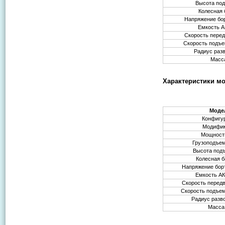
Высота по
Колесная 
Напряжение бор
Емкость А
Скорость перед
Скорость подъе
Радиус раз
Масса
Характеристики мо
Моде
Конфигу
Модифи
Мощность
Грузоподъем
Высота под
Колесная б
Напряжение борт
Емкость АК
Скорость передв
Скорость подъем
Радиус разв
Масса,