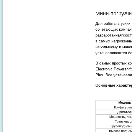
Мини-погрузчи
Для работы в узких
сочетающих компакт
разработаннаяпрост
в самых нагруженны
небольшому и манев
устанавливаются б
В самых простых ко
Electronic Powersh
Plus. Все устанавл
Основные характер
Модель
Конфигура
Двигател
Мощность, л.с.
Трансмисс
Грузоподъемн
Высота подъем