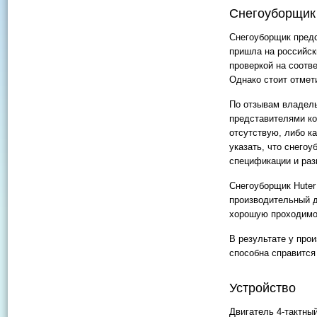
Снегоуборщик
Снегоуборщик предс
пришла на российск
проверкой на соотв
Однако стоит отмети
По отзывам владель
представителями ко
отсутствую, либо к
указать, что снего
спецификации и раз
Снегоуборщик Huter
производительный д
хорошую проходимос
В результате у про
способна справится
Устройство
Двигатель 4-тактны