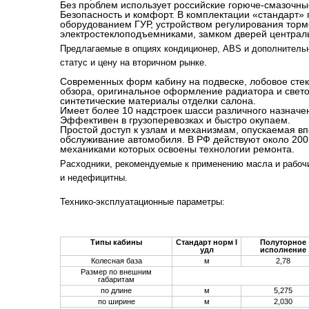
Без проблем использует российские горюче-смазочн
Безопасность и комфорт. В комплектации «стандарт» 
оборудованием ГУР, устройством регулирования торм
электростеклоподъемниками, замком дверей централь
Предлагаемые в опциях кондиционер, ABS и дополнител
статус и цену на вторичном рынке.
Современных форм кабину на подвеске, лобовое сте
обзора, оригинальное оформление радиатора и све
синтетические материалы отделки салона.
Имеет более 10 надстроек шасси различного назначе
Эффективен в грузоперевозках и быстро окупаем.
Простой доступ к узлам и механизмам, опускаемая в
обслуживание автомобиля. В РФ действуют около 200 
механиками которых освоены технологии ремонта.
Расходники, рекомендуемые к применению масла и рабочи
и недефицитны.
Технико-эксплуатационные параметры:
Типы кабины
Стандарт
норм I
Полуторное
удл
исполнение
Колесная база
м
2,78
Размер по внешним
габаритам
по длине
м
5,275
по ширине
м
2,030