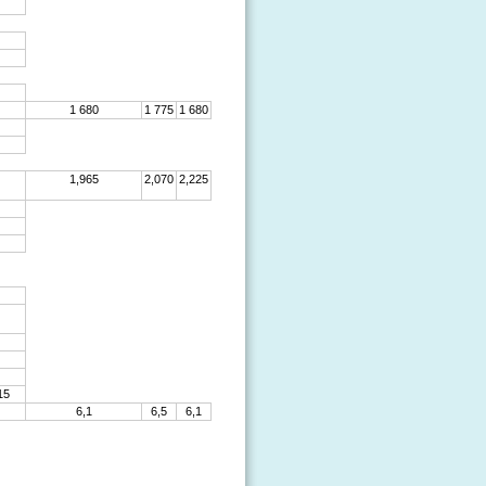
1 680
1 775
1 680
1,965
2,070
2,225
15
6,1
6,5
6,1