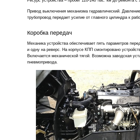
Ресурс устройства – пробег 120-140 тыс. км до ремонта с
Привод выключения механизма гидравлический. Давление
трубопровод передает усилие от главного цилиндра к раб
Коробка передач
Механика устройства обеспечивает пять параметров пере
и одну на реверс. На корпусе КПП смонтировано устройст
Включается механической тягой. Возможна заводская уста
пневмопривода.