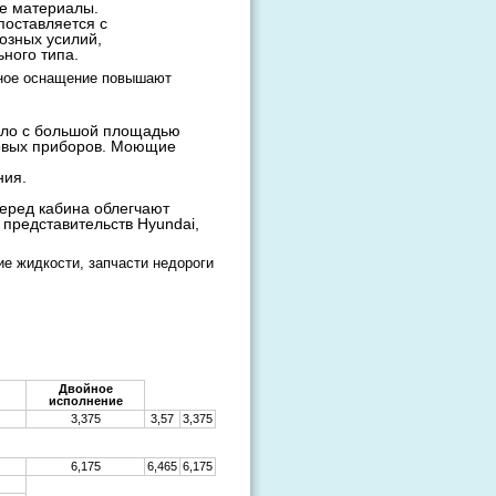
ые материалы.
поставляется с
озных усилий,
ного типа.
ьное оснащение повышают
кло с большой площадью
товых приборов. Моющие
ния.
перед кабина облегчают
представительств Hyundai,
е жидкости, запчасти недороги
Двойное
исполнение
3,375
3,57
3,375
6,175
6,465
6,175