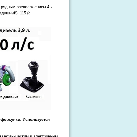
с рядным расположением 4-х
здушный), 115 (с
с-форсунки. Используется
я механическим и электронным