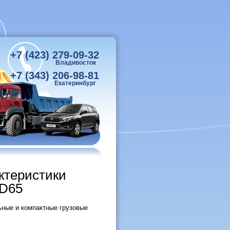
+7 (423) 279-09-32
Владивосток
+7 (343) 206-98-81
Екатеринбург
ктеристики
HD65
ные и компактные грузовые