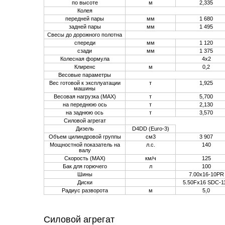
по высоте
м
2,335
Колея
передней пары
мм
1 680
задней пары
мм
1 495
Свесы до дорожного полотна
спереди
мм
1 120
сзади
мм
1 375
Колесная формула
4х2
Клиренс
м
0,2
Весовые параметры
Вес готовой к эксплуатации
т
1,925
машины
Весовая нагрузка (MAX)
т
5,700
на переднюю ось
т
2,130
на заднюю ось
т
3,570
Силовой агрегат
Дизель
D4DD (Еuro-3)
Объем цилиндровой группы
см
3
3 907
Мощностной показатель на
л.с.
140
валу
Скорость (MAX)
км/ч
125
Бак для горючего
л
100
Шины
7.00х16-10PR
Диски
5.50Fх16 SDC-1
Радиус разворота
м
5,0
Силовой агрегат