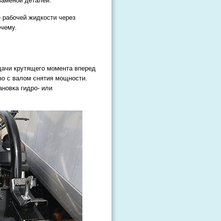
 заменой деталей.
 рабочей жидкости через
очему.
дачи крутящего момента вперед
во с валом снятия мощности.
новка гидро- или