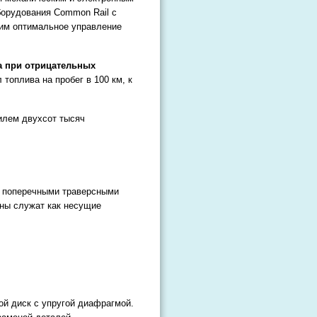
борудования Common Rail с
им оптимальное управление
а при отрицательных
 топлива на пробег в 100 км, к
илем двухсот тысяч
на поперечными траверсными
ны служат как несущие
й диск с упругой диафрагмой.