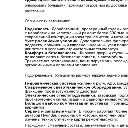
оперировать большими партиями товаров при их доставке
расстояния.
Особенности автомобиля:
Надежность.
Доработанный, проверенный годами эк
с наработкой на капитальный ремонт более 500 тыс. 
современной конструкции узлы трансмиссии и механи
Учет российских условий
. Дополнительная фильтра
подвеска, повышенный клиренс, надежный узел подог
двигателя в условиях отрицательных температур.
Комфорт и безопасность
. Широкая дверь и ступен
позволяют легко и безопасно попасть в автомобиль.
Трехместная отапливаемая, вентилируемая и охлажд
эргономичными органами управления.
Подогреваемые, большие по размеру зеркала заднего вид
Гидравлическая система
усиления руля, ABS, конд
Современное светотехническое оборудование
, у
функцией противотуманного действия.
Электрические стеклоподъемники
, заводская подг
противоугонной сигнализации и радиоприемных устро
Большой выбор комплектации поставки
. Произво
вариантов.
Сервис и запасные части
. В России работают более
центров Hyundai, персоналом которых накоплен опы
изучены технологические карты ремонтных услуг.
Расходники, смазочные составы, заменяемые узлы и дета