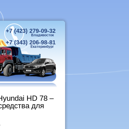
+7 (423) 279-09-32
Владивосток
+7 (343) 206-98-81
Екатеринбург
Hyundai HD 78 –
средства для
.