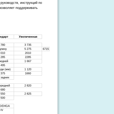
руководств, инструкций по
 позволяет поддерживать
андарт
Увеличенная
 780
3 735
длину
5 275
6715
 010
2010
 285
2285
редней
1 667
 495
еди (мм)
1 120
 375
1660
 задних
ередней
2 820
 680
 550
2 825
 500
D/D4GA
IV