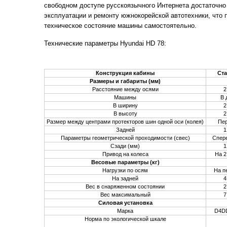
свободном доступе русскоязычного Интернета достаточно 
эксплуатации и ремонту южнокорейской автотехники, что
техническое состояние машины самостоятельно.
Технические параметры Hyundai HD 78:
Конструкция кабины
Ст
Размеры и габариты (мм)
Расстояние между осями
2
Машины
В 
В ширину
2
В высоту
2
Размер между центрами протекторов шин одной оси (колея)
Пе
Задней
1
Параметры геометрической проходимости (свес)
Спер
Сзади (мм)
1
Привод на колеса
На 2
Весовые параметры (кг)
Нагрузки по осям
На п
На задней
4
Вес в снаряженном состоянии
2
Вес максимальный
7
Силовая установка
Марка
D4D
Норма по экологической шкале