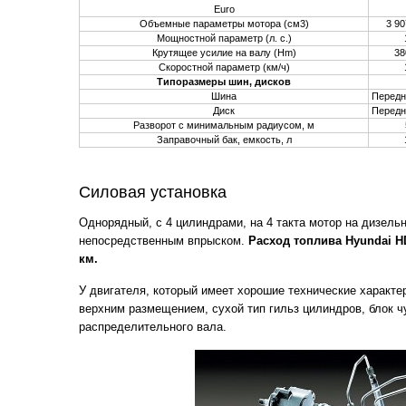
Euro
Объемные параметры мотора (см
3
)
3 90
Мощностной параметр (л. с.)
Крутящее усилие на валу (Hm)
38
Скоростной параметр (км/ч)
Типоразмеры шин, дисков
Шина
Передн
Диск
Передн
Разворот с минимальным радиусом, м
Заправочный бак, емкость, л
Силовая установка
Однорядный, с 4 цилиндрами, на 4 такта мотор на дизель
непосредственным впрыском.
Расход топлива Hyundai HD
км.
У двигателя, который имеет хорошие технические характе
верхним размещением, сухой тип гильз цилиндров, блок 
распределительного вала.