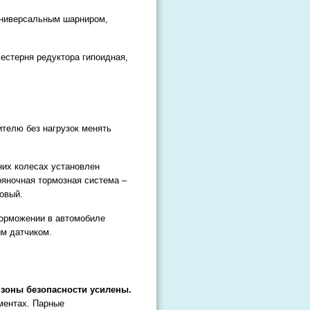
универсальным шарниром,
естерня редуктора гипоидная,
телю без нагрузок менять
них колесах установлен
ояночная тормозная система –
овый.
торможении в автомобиле
м датчиком.
 зоны безопасности усилены.
ментах. Парные