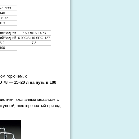
7/3 933
140
0/372
119
яя/Задняя
7.50R×16-14PR
ий/Задний
6.00GS×16 SDC-127
5,2
7,3
100
ном горючем, с
 78 — 15–20 л на путь в 100
ристики, клапанный механизм с
чугунный, шестеренчатый привод