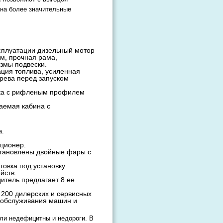
 на более значительные
сплуатации дизельный мотор
км, прочная рама,
змы подвески.
ция топлива, усиленная
рева перед запуском
ька с рифленым профилем
аемая кабина с
а.
иционер.
становлены двойные фары с
отовка под установку
йств.
дитель предлагает 8 ее
 200 дилерских и сервисных
т обслуживания машин и
ли недефицитны и недороги. В