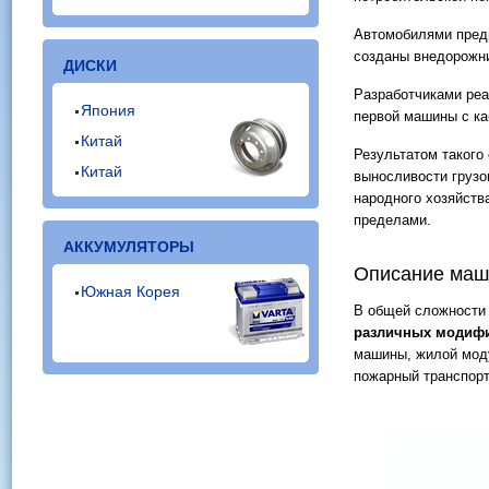
Автомобилями предш
созданы внедорожни
ДИСКИ
Разработчиками реа
Япония
первой машины с ка
Китай
Результатом такого
Китай
выносливости грузо
народного хозяйства
пределами.
АККУМУЛЯТОРЫ
Описание маш
Южная Корея
В общей сложности
различных модиф
машины, жилой моду
пожарный транспорт