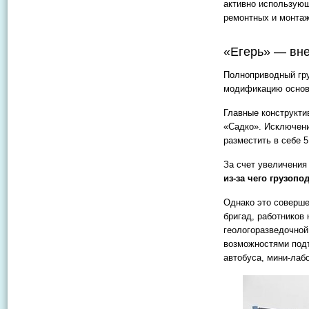
активно использую
ремонтных и монта
«Егерь» — вн
Полноприводный гру
модификацию основн
Главные конструкти
«Садко». Исключени
разместить в себе 
За счет увеличения
из-за чего грузопо
Однако это соверше
бригад, работнико
геологоразведочной 
возможностями подъ
автобуса, мини-лаб