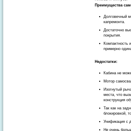
Преимущества само
Долговечный мо
капремонта.
Достаточно выс
покрытия.
Компактность и
примерно один
Недостатки:
Кабина не мож
Мотор самосва
Изогнутый рыч
места, что выз
конструкция о
Так как на за
блокировкой, т
Унификация с 
Не очень боль