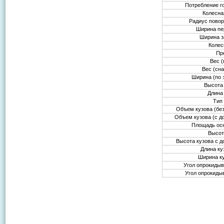
Потребление г
Колесна
Радиус пово
Ширина пе
Ширина з
Колес
Пр
Вес 
Вес (сн
Ширина (по
Высота
Длина
Тип
Объем кузова (бе
Объем кузова (с 
Площадь ос
Высот
Высота кузова с 
Длина ку
Ширина к
Угол опрокидыв
Угол опрокиды