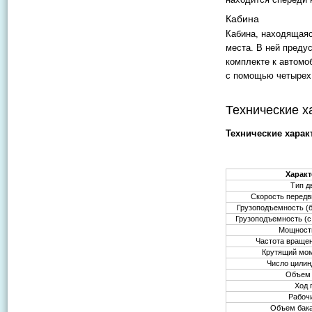
Кабина
Кабина, находящаяс
места. В ней преду
комплекте к автомо
с помощью четырех
Технические х
Технические харак
Характ
Тип д
Скорость перед
Грузоподъемность (
Грузоподъемность (
Мощност
Частота враще
Крутящий мом
Число цилин
Объем 
Ход 
Рабоч
Объем бака