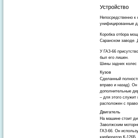
Устройство
Непосредственно к 
унифицированные дл
Коробка отбора мощ
Саранском заводе. 
У ГАЗ-66 присутст
был его лишен.
Шины задних колес 
Кузов
Сделанный полность
вправо и назад). Он
дополнительные дер
– для этого служит
расположен с право
Двигатель
На машине стоит ди
Заволжским моторны
ГАЗ-66. Он использ
карбюратор К-126Б.