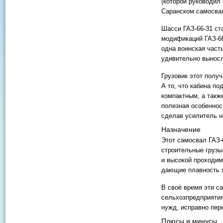
(которой руководил
Саранском самосва
Шасси ГАЗ-66-31 ст
модификаций ГАЗ-66
одна воинская част
удивительно вынос
Грузовик этот полу
А то, что кабина п
компактным, а такж
полезная особеннос
сделав усилитель н
Назначение
Этот самосвал ГАЗ-
строительные грузы
и высокой проходим
дающие плавность х
В своё время эти с
сельхозпредприятия
нужд, исправно пер
Плюсы и минусы