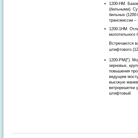
1200-НМ. Базо
(бильными). С
бильных (1200-
трансмиссии – 
1200-1НМ. Отли
молотильного 
Встречаются ва
штифтового (1
1200-РМ(Г). Мо
зерновых, круп
повышения прох
ведущем мосту
высокую манев
ветрорешетки у
штифтовый.