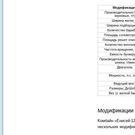
Модификаци
Производительность
зерновые, т/
Ширина жатки,
Ширина подборщи
Количество бара
Площадь соломотря
Площадь решет очис
Количество вентил
Частота вращения, 
Емкость бункера
Производительность в
шнека, т/мин
Двигатель
Мощность, л.с. (
Ведущий мос
Размеры, ДхШхВ
Вес (с жаткой 5м)
Модификации
Комбайн «Енисей-12
нескольких модифик