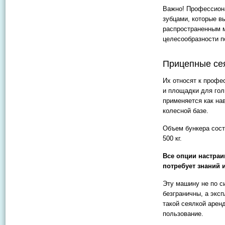
Важно! Профессион
зубцами, которые вы
распространенным м
целесообразности п
Прицепные се
Их относят к профе
и площадки для гол
применяется как на
колесной базе.
Объем бункера соста
500 кг.
Все опции настраив
потребует знаний
Эту машину не по с
безграничны, а экс
такой сеялкой арен
пользование.