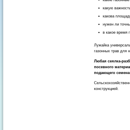
какую важность
какова площад
нужен ли точн
в какое время 
Лужайка универсаль
газонных трав для 
Любая сеялка-разб
посевного материа
подающего семена 
Сельскохозяйственн
конструкцией.