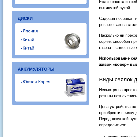
Если красота и треб
вытянутой рукой.
ДИСКИ
Садовая посевная т
ровного газона ста
Япония
Насколько ни прекр
Китай
сорняк способен пр
газона – сплошные 
Китай
Использование сея
живой «ковер» вы
АККУМУЛЯТОРЫ
Виды сеялок д
Южная Корея
Несмотря на простое
разным назначением
Цена устройства не
приобрести сеялку 
Перед покупкой нуж
определиться:
какие газонные