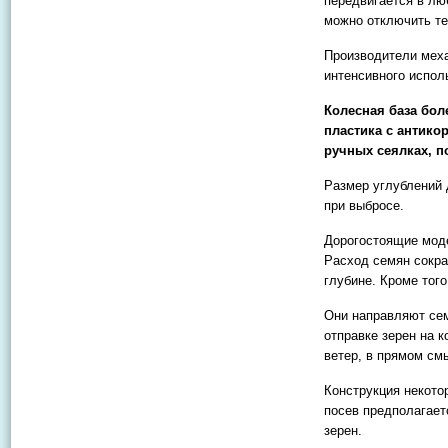
передвигается в лю
можно отключить те
Производители меха
интенсивного испол
Колесная база бол
пластика с антико
ручных сеялках, п
Размер углублений 
при выбросе.
Дорогостоящие моде
Расход семян сокра
глубине. Кроме тог
Они направляют сем
отправке зерен на 
ветер, в прямом см
Конструкция некото
посев предполагает
зерен.