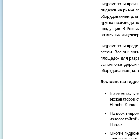
Гидромолоты произв
лидеров на рынке п
оборудованием для 
других производите
продукции. В Росси
различных лицензи
Гидромолоты предс
весом. Все они при
площадок для разра
выполнения дорожно
оборудованием, кот
Достоинства гидр
Возможность у
экскаваторов от
Hitachi, Komats
На всех гидро
износостойкой
Hardox;
Многие гидром
карьерах, на с