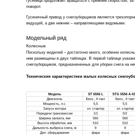
гусеница продолжает вращаться с прежней скоростью, за 
поворот.
Гусеничный привод у снегоуборщиков является трехопорн
ведущей, а две нижние – направляющими ведомыми.
Модельный ряд
Колесные
Поскольку моделей – достаточно много, особенно колесны
ним размещены в двух таблицах. В первой таблице указа
снегоуборщиков, предназначенных для уборки снега на н
Технические характеристики малых колесных снегоуб
Модель
ST 5556 L
STG 5556 A-0
Двигатель
Бенз., 4-такт
Бенз., 4-такт
Мощность, л.с.
5,5
5,5
Запуск мотора
эл. стартер
эл. стартер
Передачи трансмиссии
1/1
5/2
Ширина захвата, мм
560
560
Высота обработки, мм
510
510
Дальность выброса снега, м
9
9
Доп. оборудование
фара
фара