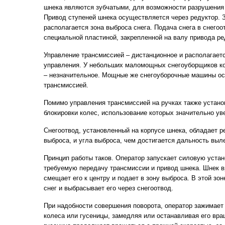
шнека являются зубчатыми, для возможности разрушения 
Привод ступеней шнека осуществляется через редуктор. 
располагается зона выброса снега. Подача снега в снего
специальной пластиной, закрепленной на валу привода ре
Управление трансмиссией – дистанционное и располагаетс
управления. У небольших маломощных снегоуборщиков ко
– незначительное. Мощные же снегоуборочные машины о
трансмиссией.
Помимо управления трансмиссией на ручках также устано
блокировки колес, использование которых значительно ув
Снегоотвод, установленный на корпусе шнека, обладает 
выброса, и угла выброса, чем достигается дальность выле
Принцип работы таков. Оператор запускает силовую устан
требуемую передачу трансмиссии и привод шнека. Шнек в
смещает его к центру и подает в зону выброса. В этой зо
снег и выбрасывает его через снегоотвод.
При надобности совершения поворота, оператор зажимает
колеса или гусеницы, замедляя или останавливая его вра