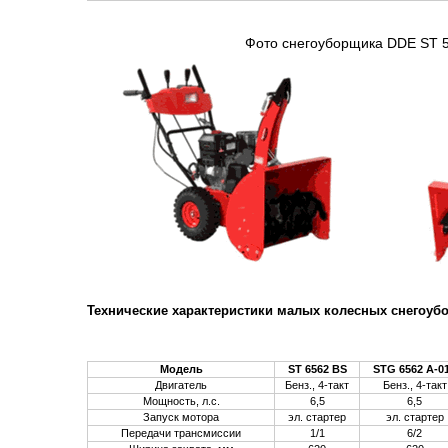
Фото снегоуборщика DDE ST 5
Технические характеристики малых колесных снегоуб
Модель
ST 6562 BS
STG 6562 A-0
Двигатель
Бенз., 4-такт
Бенз., 4-такт
Мощность, л.с.
6,5
6,5
Запуск мотора
эл. стартер
эл. стартер
Передачи трансмиссии
1/1
6/2