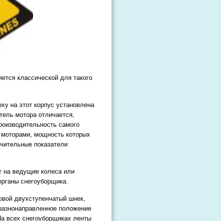
ется классической для такого
ху на этот корпус установлена
тель мотора отличается,
производительность самого
с моторами, мощность которых
ачительные показатели
т на ведущие колеса или
 органы снегоуборщика.
овой двухступенчатый шнек,
 разнонаправленное положение
 На всех снегоуборщиках ленты