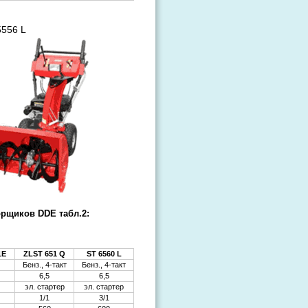
556 L
орщиков DDE табл.2:
1E
ZLST 651 Q
ST 6560 L
Бенз., 4-такт
Бенз., 4-такт
6,5
6,5
эл. стартер
эл. стартер
1/1
3/1