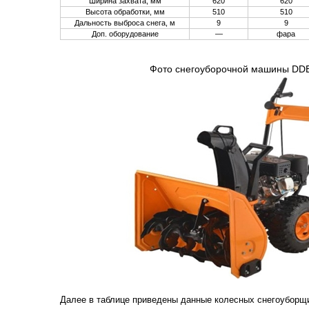
Ширина захвата, мм
620
620
Высота обработки, мм
510
510
Дальность выброса снега, м
9
9
Доп. оборудование
—
фара
Фото снегоуборочной машины DD
Далее в таблице приведены данные колесных снегоуборщ