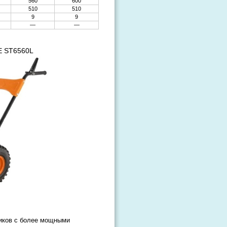
560
600
510
510
9
9
—
—
E ST6560L
иков с более мощными