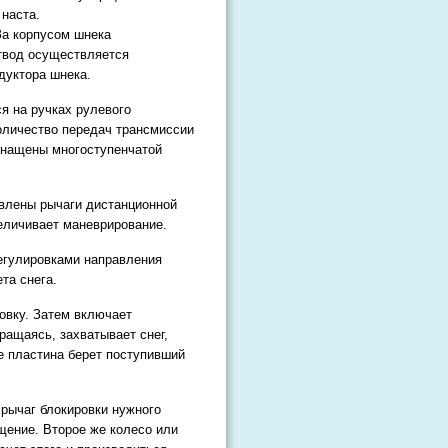
наста.
За корпусом шнека
отвод осуществляется
дуктора шнека.
я на ручках рулевого
личество передач трансмиссии
снащены многоступенчатой
влены рычаги дистанционной
еличивает маневрирование.
регулировками направления
та снега.
овку. Затем включает
ращаясь, захватывает снег,
не пластина берет поступивший
 рычаг блокировки нужного
щение. Второе же колесо или