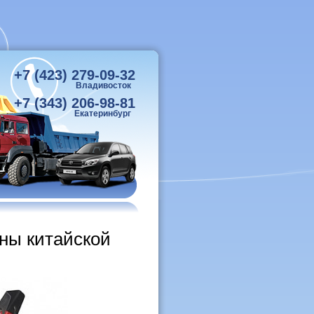
+7 (423) 279-09-32
Владивосток
+7 (343) 206-98-81
Екатеринбург
ны китайской