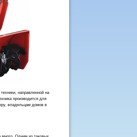
 техники, направленной на
ехника производится для
еру, владельцам домов в
 много. Одним из таковых