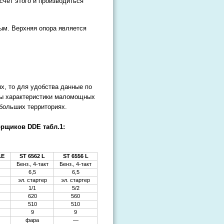
счет этого и производиться
ым. Верхняя опора является
х, то для удобства данные по
ны характеристики маломощных
ебольших территориях.
орщиков DDE табл.1:
1E
ST 6562 L
ST 6556 L
Бенз., 4-такт
Бенз., 4-такт
6,5
6,5
эл. стартер
эл. стартер
1/1
5/2
620
560
510
510
9
9
фара
—