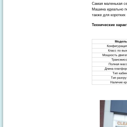
Самая маленькая с
Машина идеально по
также для коротких
Технические харак
Модел
Конфигурация
Класс по вы
Мощность двигат
Трансмис
Полная масс
Длина платфо
Тип каби
Тип разгру
Наличие кр