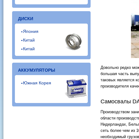
ДИСКИ
Япония
Китай
Китай
Довольно редко мож
АККУМУЛЯТОРЫ
большая часть выпу
таковых является к
Южная Корея
производителя каче
Самосвалы D
Производством зани
области производст
Нидерландах, Бельг
сеть более чем из 1
необходимый грузов