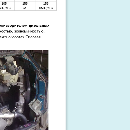
105
155
155
MT(OD)
6MT
6MT(OD)
производителем дизельных
ностью, экономичностью,
зких оборотах.Силовая