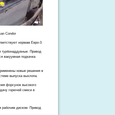
san Condor
тветствуют нормам Евро-3.
и турбонаддувные. Привод
ся вакуумная подкачка
применены новые решения в
истеме выпуска выхлопа.
ния форсунок высокого
дачу горючей смеси в
м рабочим диском. Привод