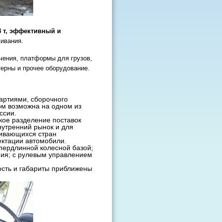
8 т, эффективный и
ивания.
чения, платформы для грузов,
терны и прочее оборудование.
артиями, сборочного
гом возможна на одном из
ссии.
кое разделение поставок
утренний рынок и для
вивающихся стран
ектации автомобили.
упердлинной колесной базой;
ния; с рулевым управлением
ость и габариты приближены