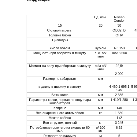
Ед. изм.
Nissan
Condor
15
20
30
Силовой агрегат
QD32, D
4
Головка блока
OHV
Цилиндры
число объем
куб.см
4 3 153
Мощность при оборотах в минуту
л. с. об/
105/ 3 600
мин
Момент на валу при оборотах в минуту
кг/м об/
22,5/
мин
2 000
Размер по габаритам
мм
в длину в ширину в высоту
4 460 1 695 1
5 9
945
База колес
мм
2 335
Параметры колеи, первая по ходу пара
мм
1 410/1 280
1 
колес/вторая
Клиренс
мм
140
Вес снаряженного автомобиля
кг
1 580
Мест в кабине
1+2
Вес с грузом, полный
кг
3 245
Потребление горючего на скорости 60
л/ 100
6,62
км/ч
км
Разворот по радиусу
м
5