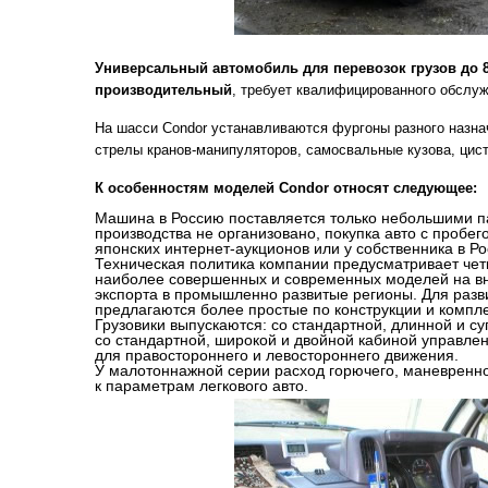
Универсальный автомобиль для перевозок грузов до 
производительный
, требует квалифицированного обслуж
На шасси Condor устанавливаются фургоны разного назна
стрелы кранов-манипуляторов, самосвальные кузова, цис
К особенностям моделей Condor относят следующее:
Машина в Россию поставляется только небольшими п
производства не организовано, покупка авто с пробе
японских интернет-аукционов или у собственника в Ро
Техническая политика компании предусматривает чет
наиболее совершенных и современных моделей на вн
экспорта в промышленно развитые регионы. Для раз
предлагаются более простые по конструкции и компл
Грузовики выпускаются: со стандартной, длинной и с
со стандартной, широкой и двойной кабиной управле
для правостороннего и левостороннего движения.
У малотоннажной серии расход горючего, маневренн
к параметрам легкового авто.