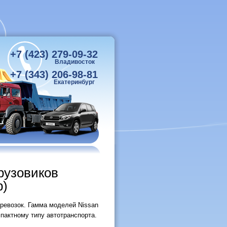
+7 (423) 279-09-32
Владивосток
+7 (343) 206-98-81
Екатеринбург
рузовиков
р)
ревозок. Гамма моделей Nissan
пактному типу автотранспорта.