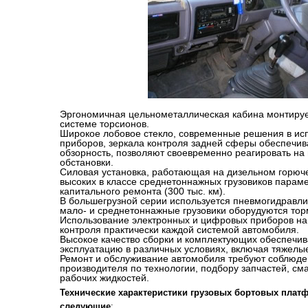
Эргономичная цельнометаллическая кабина монтируе
системе торсионов.
Широкое лобовое стекло, современные решения в ис
приборов, зеркала контроля задней сферы обеспечи
обзорность, позволяют своевременно реагировать н
обстановки.
Силовая установка, работающая на дизельном горюче
высоких в классе среднетоннажных грузовиков параме
капитального ремонта (300 тыс. км).
В большегрузной серии используется пневмогидравли
мало- и среднетоннажные грузовики оборудуются тор
Использование электронных и цифровых приборов на
контроля практически каждой системой автомобиля.
Высокое качество сборки и комплектующих обеспечи
эксплуатацию в различных условиях, включая тяжелы
Ремонт и обслуживание автомобиля требуют соблюд
производителя по технологии, подбору запчастей, см
рабочих жидкостей.
Технические характеристики грузовых бортовых платф
следующие
: