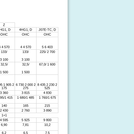
Z
HG1, D
4HG1, D
J07E-TC, D
OHC
OHC
OHC
4 4 570
4 4 570
5 6 403
133/
133/
225/ 2 700
3 100
3 100
32,5/
32,5/
67,0/ 1 600
1 500
1 500
95 1 905 2
6 730 2 000 2
8 435 2 230 2
175
275
525
3 360
3 815
4 830
395/1 415
1 680/1 485
1 760/1 675
140
165
215
2 430
2 760
3 890
1+1
4 595
5 925
9 800
6,90
7,81
10,2
6,2
6,5
7,5