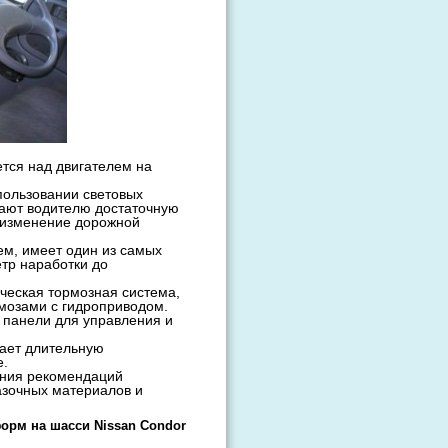
тся над двигателем на
пользовании световых
вают водителю достаточную
а изменение дорожной
м, имеет один из самых
тр наработки до
ческая тормозная система,
мозами с гидроприводом.
 панели для управления и
вает длительную
е.
ения рекомендаций
азочных материалов и
орм на шасси Nissan Condor