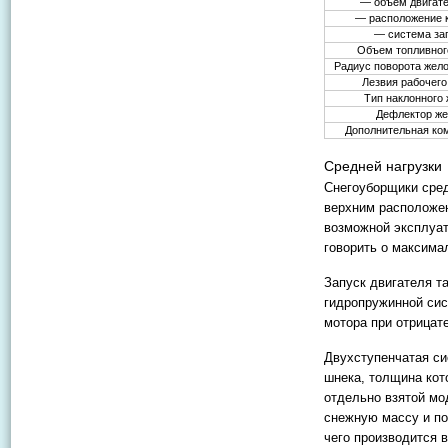
— объем двигате
— расположение 
— система за
Объем топливного
Радиус поворота жело
Лезвия рабочего
Тип наклонного
Дефлектор же
Дополнительная ко
Средней нагрузки
Снегоуборщики сред
верхним расположен
возможной эксплуа
говорить о максима
Запуск двигателя т
гидропружинной сис
мотора при отрицат
Двухступенчатая си
шнека, толщина кот
отдельно взятой мо
снежную массу и по
чего производится в