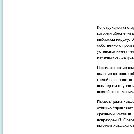
Конструкцией снего
который обеспечив
выбросом наружу. В
собственного произ
установка имеет че
механизмов. Запуск
Пневматические ко
наличие которого о
желоб выполняется 
последнем случае м
воздействию миним
Перемещение снежны
отлично справляет
срезными болтами.
повреждений. Опера
выброса снежной м