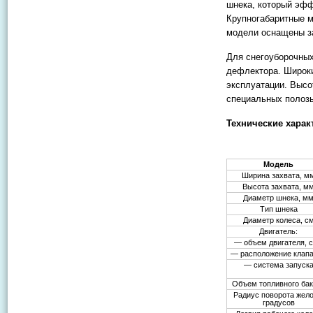
шнека, который эф
Крупногабаритные м
модели оснащены з
Для снегоуборочных
дефлектора. Широки
эксплуатации. Высо
специальных полозь
Технические харак
Модель
Ширина захвата, м
Высота захвата, м
Диаметр шнека, м
Тип шнека
Диаметр колеса, с
Двигатель:
— объем двигателя, 
— расположение клап
— система запуск
Объем топливного бак
Радиус поворота жело
градусов