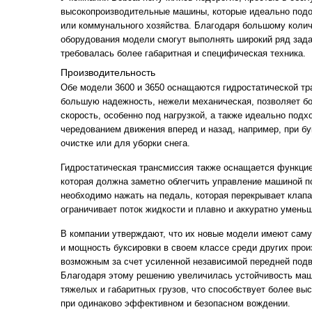
высокопроизводительные машины, которые идеально подо
или коммунального хозяйства. Благодаря большому колич
оборудования модели смогут выполнять широкий ряд зада
требовалась более габаритная и специфическая техника.
Производительность
Обе модели 3600 и 3650 оснащаются гидростатической тр
большую надежность, нежели механическая, позволяет бо
скорость, особенно под нагрузкой, а также идеально подх
чередованием движения вперед и назад, например, при бу
очистке или для уборки снега.
Гидростатическая трансмиссия также оснащается функци
которая должна заметно облегчить управление машиной п
необходимо нажать на педаль, которая перекрывает клапан
ограничивает поток жидкости и плавно и аккуратно уменьш
В компании утверждают, что их новые модели имеют сам
и мощность буксировки в своем классе среди других прои
возможным за счет усиленной независимой передней подве
Благодаря этому решению увеличилась устойчивость маш
тяжелых и габаритных грузов, что способствует более вы
при одинаково эффективном и безопасном вождении.