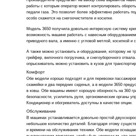
работы с которым оператор может контролировать оборот
педали газа. Это позволит более эффективно работать по
особо скажется на снегоочистителе и косилке.
Модель 3650 получила довольно интересную систему кре
возможность машине работать с навесным оборудование
приводного вала, а именно с угловой метлой, косилкой и 
А также можно установить и оборудования, которому не т
грейфер, вилочного погрузчика, и снегоуборочного отвал
опрыскиватель можно установить в кузов для транспортир
Комфорт
Обе модели хорошо подходят и для перевозки пассажиров
скамейки и два передних сиденья, а в модели 3650 пред
в ковш. Обе машины имеют хорошую обзорность на 360 гр
безопасности, усилитель руля, эргономические органы уп
Кондиционер и обогреватель доступны в качестве опции.
Обслуживание
В машинах устанавливается довольно простой двухскорос
небольшое количество деталей. Благодаря этому сущест
и времени на обслуживание техники. Обе модели оснаща
выключателем двигателя, чтобы быть уверенным, что агре