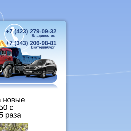
+7 (423) 279-09-32
Владивосток
+7 (343) 206-98-81
Екатеринбург
а новые
50 с
5 раза