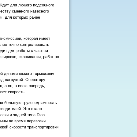
йдут для любого подсобного
еству сменного навесного
ч, для которых ранее
ансмиссией, которая имеет
лее точно контролировать
одит для работы с частым
ксировке, скашивании, работ по
ей динамического торможения,
од нагрузкой. Оператору
, а он, в свою очередь,
ает скорость.
ую большую грузоподъемность
зводителей. Это стало
ски и задней типа Dion.
ины во время перевозки
сокой скорости транспортировки