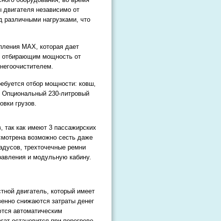
ы двигателя независимо от
д различными нагрузками, что
пления MAX, которая дает
м отбирающим мощность от
снегоочистителем.
ребуется отбор мощности: ковш,
а. Опциональный 230-литровый
овки грузов.
, так как имеют 3 пассажирских
усмотрена возможно сесть даже
адусов, трехточечные ремни
равления и модульную кабину.
тной двигатель, который имеет
венно снижаются затраты денег
ются автоматическим
гат остановится при перегреве