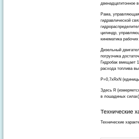
двенадцатитонное в
Рама, управляющая 
гидравлической свя
гидрораспределител
цилиндр, управляющ
кинематика рабочих
Дизельный двигател
погрузчика достато
Гидробак вмещает 1
расхода топлива вы
P=0,7хRхN (единицы
Здесь R (измеряется
в лошадиных силах)
Технические х
Технические характ