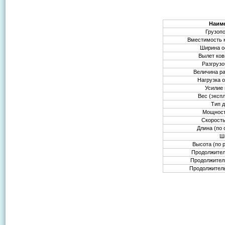
Наим
Грузоп
Вместимость 
Ширина о
Вылет ко
Разгруз
Величина р
Нагрузка 
Усилие
Вес (эксп
Тип 
Мощност
Скорост
Длина (по
Ш
Высота (по 
Продолжител
Продолжител
Продолжител