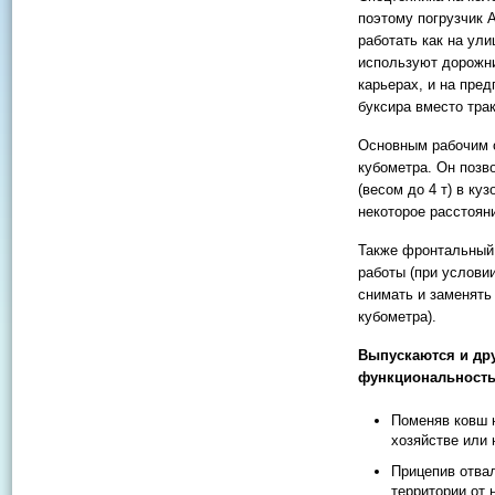
поэтому погрузчик 
работать как на ули
используют дорожни
карьерах, и на пре
буксира вместо трак
Основным рабочим о
кубометра. Он позв
(весом до 4 т) в ку
некоторое расстоян
Также фронтальный
работы (при услови
снимать и заменять
кубометра).
Выпускаются и др
функциональность 
Поменяв ковш 
хозяйстве или 
Прицепив отвал
территории от 