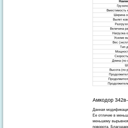
Наим
Грузоп
Вместимость 
Ширина о
Вылет ко
Разгруз
Величина р
Нагрузка 
Усилие в
Вес (эксп
Тип 
Мощност
Скорост
Длина (по
Ш
Высота (по 
Продолжител
Продолжител
Продолжител
Амкодор 342в
Данная модификация
Ее отличие в меньш
меньшему вырывном
поворота. Благодар