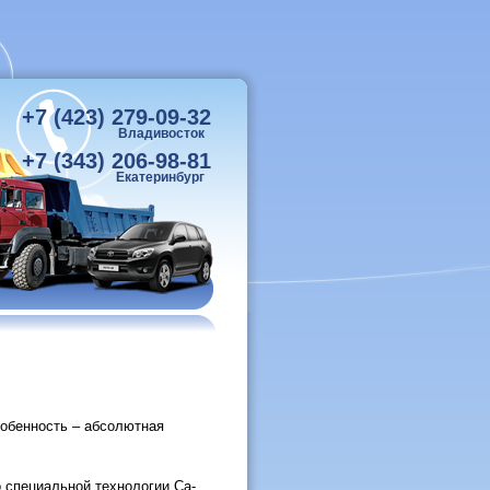
+7 (423) 279-09-32
Владивосток
+7 (343) 206-98-81
Екатеринбург
собенность – абсолютная
 специальной технологии Са-